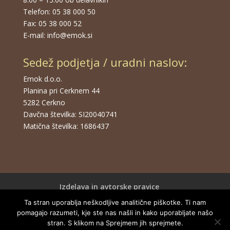
Telefon: 05 38 000 50
Fax: 05 38 000 52
E-mail: info@emok.si
Sedež podjetja / uradni naslov:
Emok d.o.o.
Planina pri Cerknem 44
5282 Cerkno
Davčna številka: SI20040741
Matična številka: 1686437
Izdelava in avtorske pravice
Certifikat ISO 9001:2015
Ta stran uporablja neškodljive analitične piškotke. Ti nam
Certificate ISO 9001:2015
pomagajo razumeti, kje ste nas našli in kako uporabljate našo
stran. S klikom na Sprejmem jih sprejmete.