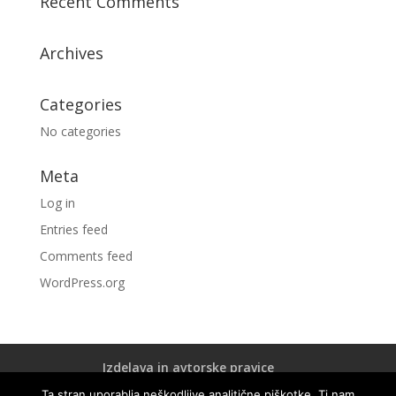
Recent Comments
Archives
Categories
No categories
Meta
Log in
Entries feed
Comments feed
WordPress.org
Izdelava in avtorske pravice
Certifikat ISO 9001:2015
Ta stran uporablja neškodljive analitične piškotke. Ti nam